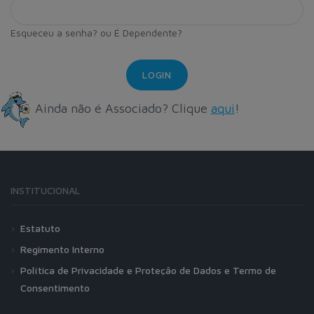
Esqueceu a senha?
ou
É Dependente?
Ainda não é Associado? Clique
aqui
!
INSTITUCIONAL
Estatuto
Regimento Interno
Política de Privacidade e Proteçâo de Dados e Termo de
Consentimento